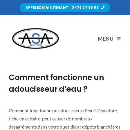
Skip
APPELEZ MAINTENANT : 0479 37 96 89
to
content
MENU
Devis gratuit
Comment fonctionne un
ASA Solutions
adoucisseur d’eau ?
Nous contacter
Comment fonctionne un adoucisseur d’eau ? L’eau dure,
riche en calcaire, peut causer de nombreux
désagréments dans votre quotidien : dépôts blanchâtres