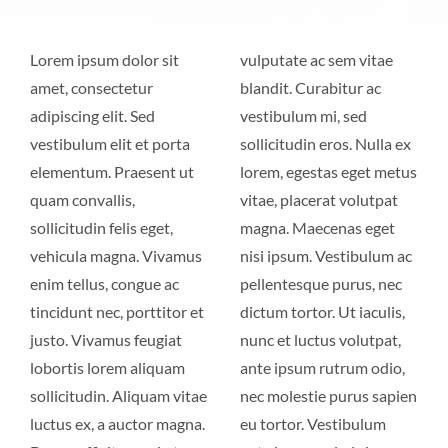
Lorem ipsum dolor sit
vulputate ac sem vitae
amet, consectetur
blandit. Curabitur ac
adipiscing elit. Sed
vestibulum mi, sed
vestibulum elit et porta
sollicitudin eros. Nulla ex
elementum. Praesent ut
lorem, egestas eget metus
quam convallis,
vitae, placerat volutpat
sollicitudin felis eget,
magna. Maecenas eget
vehicula magna. Vivamus
nisi ipsum. Vestibulum ac
enim tellus, congue ac
pellentesque purus, nec
tincidunt nec, porttitor et
dictum tortor. Ut iaculis,
justo. Vivamus feugiat
nunc et luctus volutpat,
lobortis lorem aliquam
ante ipsum rutrum odio,
sollicitudin. Aliquam vitae
nec molestie purus sapien
luctus ex, a auctor magna.
eu tortor. Vestibulum