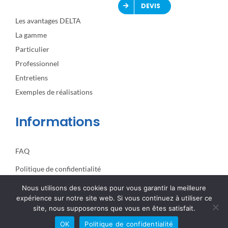
DEVIS
Les avantages DELTA
La gamme
Particulier
Professionnel
Entretiens
Exemples de réalisations
Informations
FAQ
Politique de confidentialité
Nous utilisons des cookies pour vous garantir la meilleure
expérience sur notre site web. Si vous continuez à utiliser ce
site, nous supposerons que vous en êtes satisfait.
© 2025 Adoucisseur d’eau ASA Solutions All Rights Reserved |
OK
Politique de confidentialité